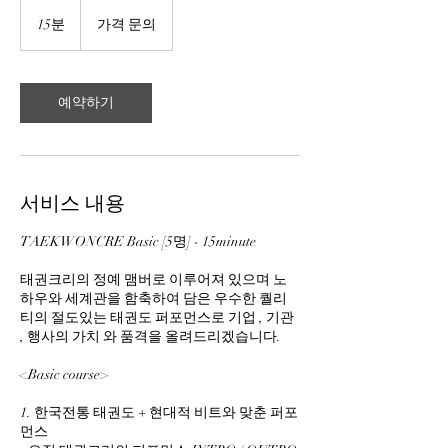
가
격
15분
1
가격 문의
문
5
의
분
예약하기
서비스 내용
TAEKWONCRE Basic [5명] - 15minute
태권크리의 정예 맴버로 이루어져 있으며 노
하우와 세계관을 함축하여 담은 우수한 퀄리
티의 절도있는 태권도 퍼포먼스로 기업 , 기관
, 행사의 가치 와 품격을 올려드리겠습니다.
<Basic course>
1. 한국전통 태권도 + 현대적 비트와 맞춘 퍼포
먼스