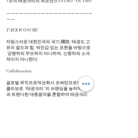
+오직 태권크리의 퍼포먼스 INTRO / OUTRO
ㅡㅡㅡㅡㅡㅡㅡㅡㅡㅡㅡㅡㅡㅡㅡㅡㅡㅡㅡㅡ
ㅡㅡ
TAEKWONCRE
자랑스러운 대한민국의 국기(國技) 태권도 고
유의 절도와 힘, 박진감 있는 표현을 바탕으로
'강맹하되 무모하지 아니하며, 신중하되 소극
적이지 아니한다'
Collaboration
글로벌 뮤직프로덕션회사 포써틴프로덕션의
콜라보로 "태권크리"의 브랜딩을 높히며 국악
과 트랜디한 대중음악을 혼합하여 태권크리
퍼포먼스에 가장 fit한 음악을 제공합니다.