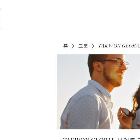
TAEKWONCRE
홈
그룹
TAKWON GLOB
TAKWON GLOBAL 사이트